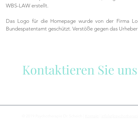
WBS-LAW erstellt.
Das Logo für die Homepage wurde von der Firma Logoe
Bundespatentamt geschützt. Verstöße gegen das Urheberre
Kontaktieren Sie uns
Wir sind gerne für Sie da!
© 2019 Psychotherapie Dr. Scheich |
Kontakt
|
info[at]psychotherap