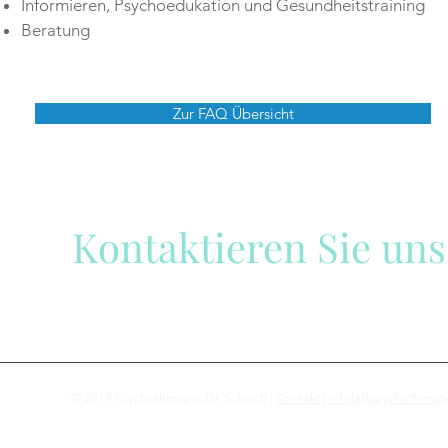
Informieren, Psychoedukation und Gesundheitstraining
Beratung
Zur FAQ Übersicht
Kontaktieren Sie uns
Wir sind gerne für Sie da!
© 2019 Psychotherapie Dr. Scheich |
Kontakt
|
info[at]psychotherap