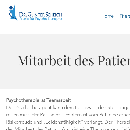
Home
Ther
Mitarbeit des Patie
Psychotherapie ist Teamarbeit
Der Psychotherapeut kann dem Pat. zwar „den Steigbügel 
reiten muss der Pat. selbst. Insofern ist vom Pat. eine erh
Risikofreude und „Leidensfähigkeit“ verlangt. Der Therap
der Mitarbeit des Pat. ab. Auch ist eine Therapie kein Kaf